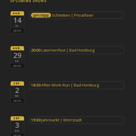
UPCOMING SHOWS
AUG.
Schmitten | Privatfeier
ganztägig
14
Fr.
2026
AUG.
20:00
Laternenfest | Bad Homburg
29
Sa.
2026
SEP.
18:30
After-Work-Run | Bad Homburg
2
Mi.
2026
SEP.
19:30
Jahrmarkt | Wörrstadt
3
Do.
2026