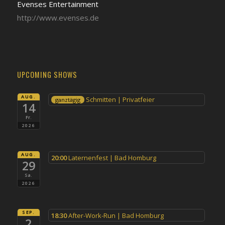
Evenses Entertainment
http://www.evenses.de
UPCOMING SHOWS
AUG.
Schmitten | Privatfeier
ganztägig
14
Fr.
2026
AUG.
20:00
Laternenfest | Bad Homburg
29
Sa.
2026
SEP.
18:30
After-Work-Run | Bad Homburg
2