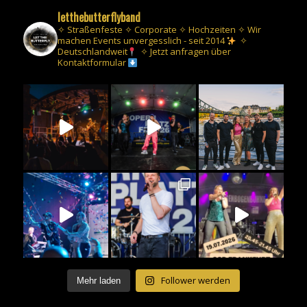
letthebutterflyband
✧ Straßenfeste ✧ Corporate ✧ Hochzeiten
✧ Wir
machen Events unvergesslich - seit 2014
✧
Deutschlandweit
✧ Jetzt anfragen über
Kontaktformular
Follower werden
Mehr laden